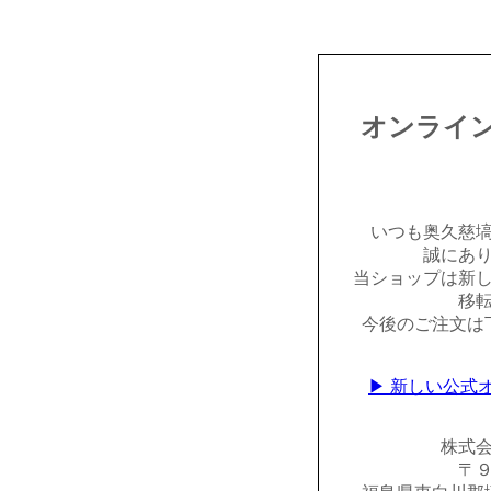
オンライ
いつも奥久慈
誠にあ
当ショップは新
移
今後のご注文は
▶ 新しい公式
株式
〒